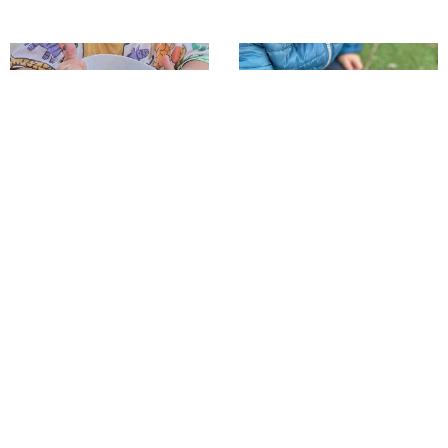
La Storia
I Nostri
Scuola