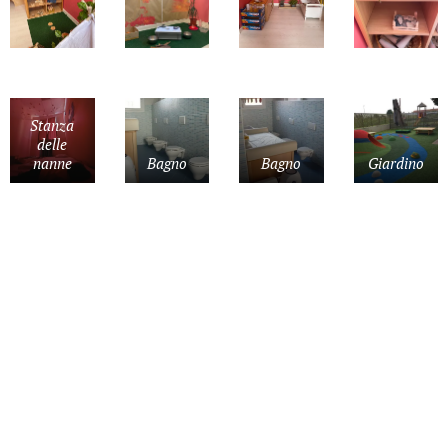
Stanza
delle
nanne
Bagno
Bagno
Giardino
Giardino
Giardino
© 2020 A.M. MAGGIONI, Via Bosco 5, 37053 Aselogna
Tel. 044235075