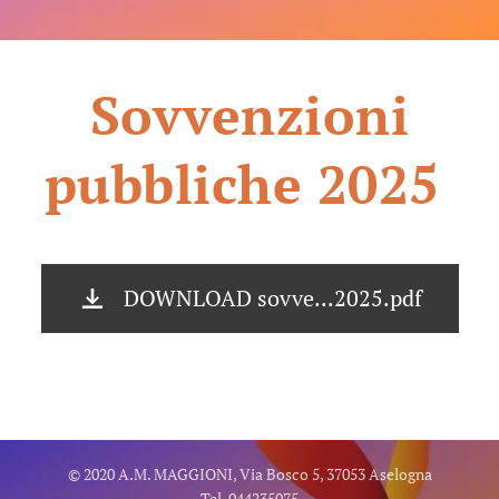
Sovvenzioni
pubbliche 2025
DOWNLOAD sovve...2025.pdf
© 2020 A.M. MAGGIONI, Via Bosco 5, 37053 Aselogna
Tel. 044235075